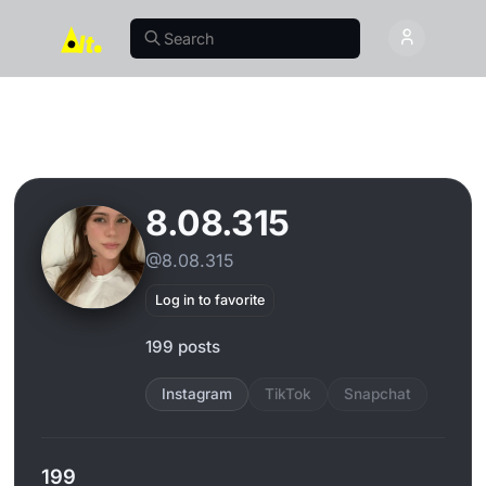
8.08.315
@8.08.315
Log in to favorite
199 posts
Instagram
TikTok
Snapchat
199