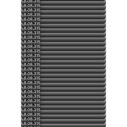
8.08.315
8.08.315
8.08.315
8.08.315
8.08.315
8.08.315
8.08.315
8.08.315
8.08.315
8.08.315
8.08.315
8.08.315
8.08.315
8.08.315
8.08.315
8.08.315
8.08.315
8.08.315
▶
8.08.315
8.08.315
8.08.315
8.08.315
8.08.315
8.08.315
8.08.315
8.08.315
8.08.315
8.08.315