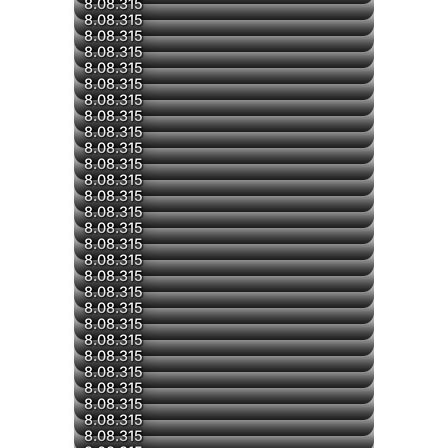
8.08.315
8.08.315
8.08.315
8.08.315
8.08.315
8.08.315
8.08.315
8.08.315
8.08.315
8.08.315
8.08.315
8.08.315
8.08.315
8.08.315
8.08.315
8.08.315
8.08.315
8.08.315
8.08.315
8.08.315
8.08.315
8.08.315
8.08.315
8.08.315
8.08.315
8.08.315
8.08.315
8.08.315