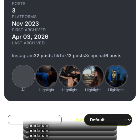
POSTS
3
PLATFORMS
Nov 2023
FIRST ARCHIVED
Apr 03, 2026
LAST ARCHIVED
Instagram
32 posts
TikTok
12 posts
Snapchat
6 posts
All
Highlight
Highlight
Highlight
Highlight
High
Log in to filter liked/saved
Sort
_adidahan
▶
_adidahan
_adidahan