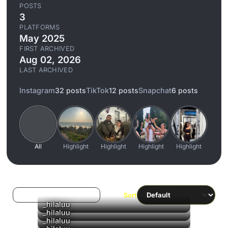
POSTS
3
PLATFORMS
May 2025
FIRST ARCHIVED
Aug 02, 2026
LAST ARCHIVED
Instagram
32 posts
TikTok
12 posts
Snapchat
6 posts
All
Highlight
Highlight
Highlight
Highlight
Log in to filter liked/saved
Sort
▶
_hilaluu
_hilaluu
_hilaluu