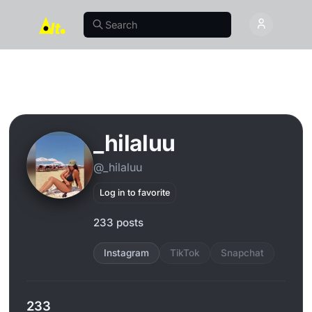
_hilaluu
@_hilaluu
Log in to favorite
233 posts
Instagram
TikTok
Snapchat
233