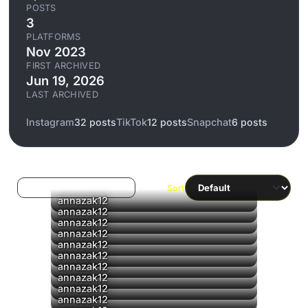
POSTS
3
PLATFORMS
Nov 2023
FIRST ARCHIVED
Jun 19, 2026
LAST ARCHIVED
Instagram
32 posts
TikTok
12 posts
Snapchat
6 posts
Log in to filter liked/saved
Sort
annazak12
annazak12
▶
annazak12
▶
annazak12
▶
annazak12
annazak12
annazak12
annazak12
▶
annazak12
annazak12