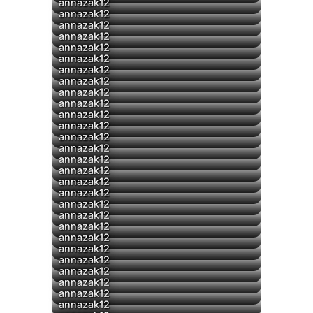
▶
annazak12
annazak12
annazak12
annazak12
▶
annazak12
annazak12
annazak12
▶
annazak12
▶
annazak12
▶
annazak12
▶
annazak12
annazak12
annazak12
▶
annazak12
▶
annazak12
annazak12
▶
annazak12
annazak12
▶
annazak12
annazak12
▶
annazak12
▶
annazak12
▶
annazak12
▶
annazak12
▶
annazak12
▶
annazak12
▶
annazak12
annazak12