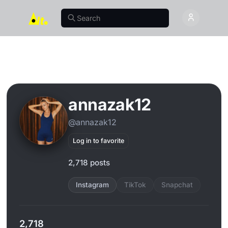
annazak12
@annazak12
Log in to favorite
2,718 posts
Instagram
TikTok
Snapchat
2,718