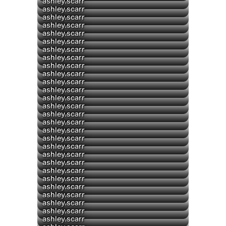
ashley.scarr
ashley.scarr
ashley.scarr
▶
ashley.scarr
ashley.scarr
ashley.scarr
ashley.scarr
ashley.scarr
▶
ashley.scarr
ashley.scarr
ashley.scarr
ashley.scarr
ashley.scarr
ashley.scarr
ashley.scarr
ashley.scarr
ashley.scarr
ashley.scarr
ashley.scarr
ashley.scarr
▶
ashley.scarr
▶
ashley.scarr
ashley.scarr
ashley.scarr
ashley.scarr
ashley.scarr
ashley.scarr
ashley.scarr