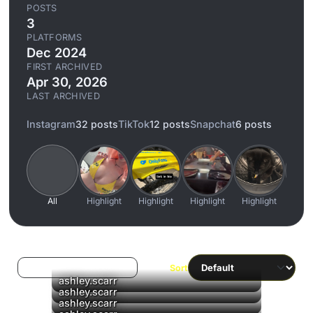
POSTS
3
PLATFORMS
Dec 2024
FIRST ARCHIVED
Apr 30, 2026
LAST ARCHIVED
Instagram
32 posts
TikTok
12 posts
Snapchat
6 posts
All
Highlight
Highlight
Highlight
Highlight
High
Log in to filter liked/saved
Sort
ashley.scarr
▶
ashley.scarr
ashley.scarr