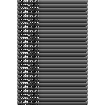
brain_eaterr
brain_eaterr
brain_eaterr
brain_eaterr
▶
brain_eaterr
brain_eaterr
brain_eaterr
brain_eaterr
brain_eaterr
brain_eaterr
brain_eaterr
brain_eaterr
▶
brain_eaterr
▶
brain_eaterr
▶
brain_eaterr
brain_eaterr
brain_eaterr
brain_eaterr
brain_eaterr
▶
brain_eaterr
brain_eaterr
brain_eaterr
brain_eaterr
▶
brain_eaterr
▶
brain_eaterr
▶
brain_eaterr
brain_eaterr
brain_eaterr