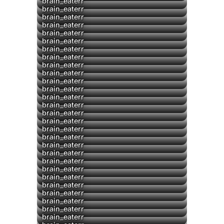
brain_eaterr
brain_eaterr
brain_eaterr
brain_eaterr
▶
brain_eaterr
▶
brain_eaterr
▶
brain_eaterr
brain_eaterr
brain_eaterr
brain_eaterr
brain_eaterr
brain_eaterr
brain_eaterr
brain_eaterr
brain_eaterr
brain_eaterr
brain_eaterr
brain_eaterr
brain_eaterr
brain_eaterr
brain_eaterr
brain_eaterr
▶
brain_eaterr
brain_eaterr
brain_eaterr
brain_eaterr
▶
brain_eaterr
brain_eaterr