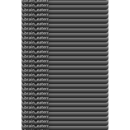
brain_eaterr
▶
brain_eaterr
▶
brain_eaterr
▶
brain_eaterr
brain_eaterr
▶
brain_eaterr
brain_eaterr
brain_eaterr
brain_eaterr
brain_eaterr
brain_eaterr
▶
brain_eaterr
▶
brain_eaterr
brain_eaterr
brain_eaterr
▶
brain_eaterr
brain_eaterr
▶
brain_eaterr
▶
brain_eaterr
▶
brain_eaterr
▶
brain_eaterr
brain_eaterr
brain_eaterr
brain_eaterr
brain_eaterr
brain_eaterr
brain_eaterr
brain_eaterr