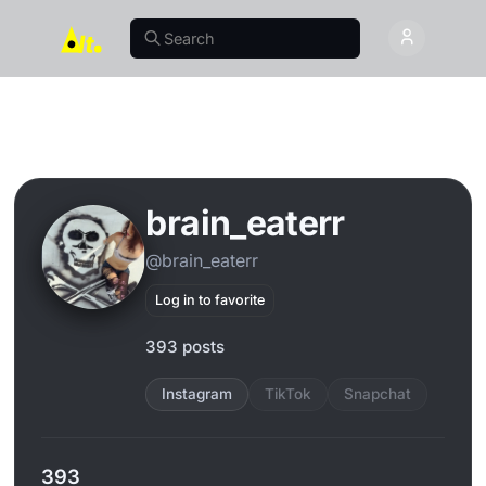
brain_eaterr
@brain_eaterr
Log in to favorite
393 posts
Instagram
TikTok
Snapchat
393