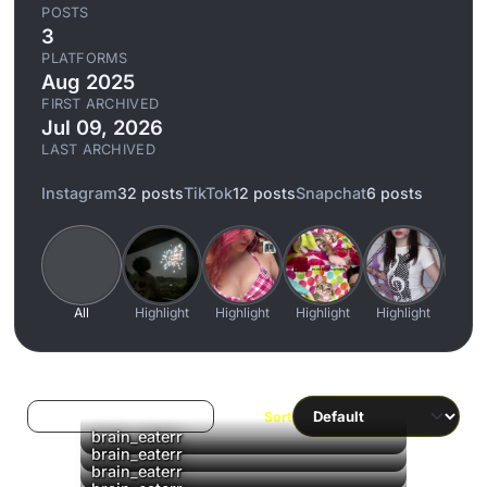
POSTS
3
PLATFORMS
Aug 2025
FIRST ARCHIVED
Jul 09, 2026
LAST ARCHIVED
Instagram
32 posts
TikTok
12 posts
Snapchat
6 posts
All
Highlight
Highlight
Highlight
Highlight
High
Log in to filter liked/saved
Sort
brain_eaterr
brain_eaterr
brain_eaterr