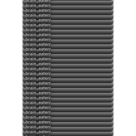
▶
brain_eaterr
▶
brain_eaterr
brain_eaterr
▶
brain_eaterr
brain_eaterr
▶
brain_eaterr
brain_eaterr
▶
brain_eaterr
brain_eaterr
▶
brain_eaterr
▶
brain_eaterr
▶
brain_eaterr
▶
brain_eaterr
▶
brain_eaterr
▶
brain_eaterr
▶
brain_eaterr
▶
brain_eaterr
▶
brain_eaterr
brain_eaterr
▶
brain_eaterr
▶
brain_eaterr
brain_eaterr
brain_eaterr
brain_eaterr
brain_eaterr
brain_eaterr
brain_eaterr
brain_eaterr