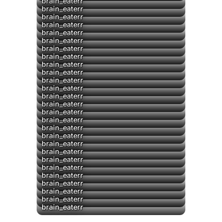
brain_eaterr
brain_eaterr
brain_eaterr
brain_eaterr
brain_eaterr
brain_eaterr
brain_eaterr
brain_eaterr
brain_eaterr
brain_eaterr
brain_eaterr
brain_eaterr
brain_eaterr
brain_eaterr
brain_eaterr
brain_eaterr
brain_eaterr
brain_eaterr
brain_eaterr
brain_eaterr
brain_eaterr
brain_eaterr
brain_eaterr
brain_eaterr
brain_eaterr
brain_eaterr
brain_eaterr