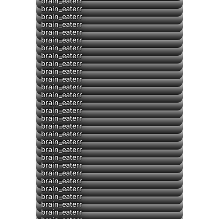
▶
brain_eaterr
brain_eaterr
brain_eaterr
brain_eaterr
brain_eaterr
brain_eaterr
brain_eaterr
brain_eaterr
brain_eaterr
brain_eaterr
brain_eaterr
brain_eaterr
brain_eaterr
brain_eaterr
brain_eaterr
brain_eaterr
brain_eaterr
brain_eaterr
brain_eaterr
brain_eaterr
brain_eaterr
brain_eaterr
brain_eaterr
brain_eaterr
brain_eaterr
brain_eaterr
brain_eaterr
brain_eaterr