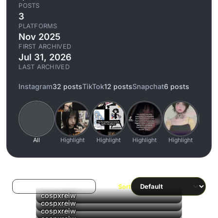
POSTS
3
PLATFORMS
Nov 2025
FIRST ARCHIVED
Jul 31, 2026
LAST ARCHIVED
Instagram
32 posts
TikTok
12 posts
Snapchat
6 posts
All
Highlight
Highlight
Highlight
Highlight
High
Log in to filter liked/saved
Sort
cospxreiw
cospxreiw
cospxreiw