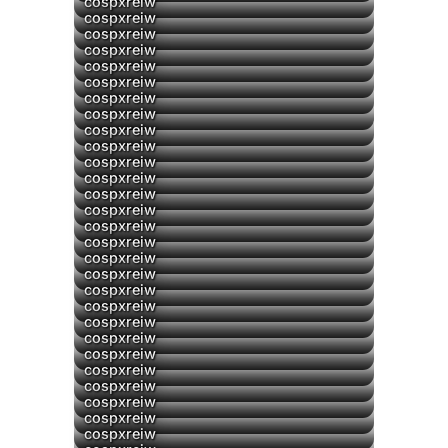
cospxreiw
cospxreiw
cospxreiw
cospxreiw
cospxreiw
cospxreiw
cospxreiw
cospxreiw
cospxreiw
cospxreiw
cospxreiw
cospxreiw
cospxreiw
cospxreiw
cospxreiw
cospxreiw
cospxreiw
cospxreiw
cospxreiw
cospxreiw
cospxreiw
cospxreiw
cospxreiw
▶
cospxreiw
cospxreiw
cospxreiw
cospxreiw
cospxreiw