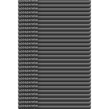
cospxreiw
▶
cospxreiw
cospxreiw
cospxreiw
cospxreiw
cospxreiw
cospxreiw
cospxreiw
cospxreiw
cospxreiw
cospxreiw
cospxreiw
cospxreiw
cospxreiw
cospxreiw
cospxreiw
cospxreiw
cospxreiw
cospxreiw
cospxreiw
cospxreiw
cospxreiw
cospxreiw
cospxreiw
cospxreiw
cospxreiw
cospxreiw
cospxreiw