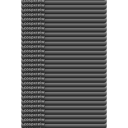
cospxreiw
cospxreiw
cospxreiw
cospxreiw
cospxreiw
cospxreiw
cospxreiw
cospxreiw
cospxreiw
cospxreiw
cospxreiw
cospxreiw
cospxreiw
cospxreiw
cospxreiw
cospxreiw
cospxreiw
cospxreiw
cospxreiw
cospxreiw
cospxreiw
cospxreiw
cospxreiw
cospxreiw
cospxreiw
cospxreiw
cospxreiw
cospxreiw