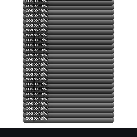
cospxreiw
cospxreiw
cospxreiw
cospxreiw
cospxreiw
cospxreiw
cospxreiw
cospxreiw
cospxreiw
cospxreiw
cospxreiw
cospxreiw
cospxreiw
cospxreiw
cospxreiw
cospxreiw
cospxreiw
cospxreiw
cospxreiw
▶
cospxreiw
▶
cospxreiw
cospxreiw
cospxreiw
cospxreiw
cospxreiw