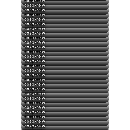
cospxreiw
cospxreiw
cospxreiw
cospxreiw
cospxreiw
cospxreiw
cospxreiw
cospxreiw
cospxreiw
cospxreiw
cospxreiw
cospxreiw
cospxreiw
cospxreiw
cospxreiw
cospxreiw
cospxreiw
cospxreiw
cospxreiw
cospxreiw
cospxreiw
cospxreiw
cospxreiw
▶
cospxreiw
cospxreiw
cospxreiw
cospxreiw
cospxreiw